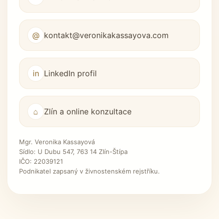
@
kontakt@veronikakassayova.com
in
LinkedIn profil
⌂
Zlín a online konzultace
Mgr. Veronika Kassayová
Sídlo: U Dubu 547, 763 14 Zlín-Štípa
IČO: 22039121
Podnikatel zapsaný v živnostenském rejstříku.