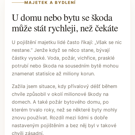
MAJETEK A BYDLENÍ
U domu nebo bytu se škoda
může stát rychleji, než čekáte
U pojištění majetku lidé často říkají: „Však se nic
nestane.“ Jenže když se něco stane, bývají
částky vysoké. Voda, požár, vichřice, prasklé
potrubí nebo škoda na sousedním bytě mohou
znamenat statisíce až miliony korun.
Zažila jsem situace, kdy přívalový déšť během
chvíle způsobil v okolí milionové škody na
domech. A také požár bytového domu, po
kterém trvalo roky, než se některé byty mohly
znovu používat. Rozdíl mezi lidmi s dobře
nastaveným pojištěním a bez něj byl v takové
chvíli zásadní.