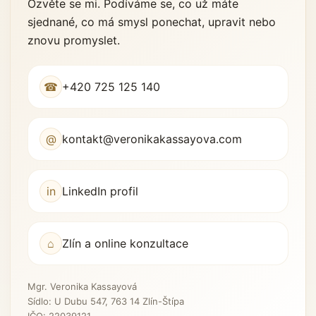
Ozvěte se mi. Podíváme se, co už máte
sjednané, co má smysl ponechat, upravit nebo
znovu promyslet.
☎
+420 725 125 140
@
kontakt@veronikakassayova.com
in
LinkedIn profil
⌂
Zlín a online konzultace
Mgr. Veronika Kassayová
Sídlo: U Dubu 547, 763 14 Zlín-Štípa