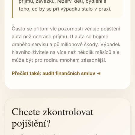
příjmu, závazků, rezerv, dětí, bydlení a
toho, co by se při výpadku stalo v praxi.
Často se přitom víc pozornosti věnuje pojištění
auta než ochraně příjmu. U auta se bojíme
drahého servisu a půlmilionové škody. Výpadek
hlavního živitele na více než několik měsíců ale
může být pro rodinu mnohem zásadnější.
Přečíst také: audit finančních smluv →
Chcete zkontrolovat
pojištění?